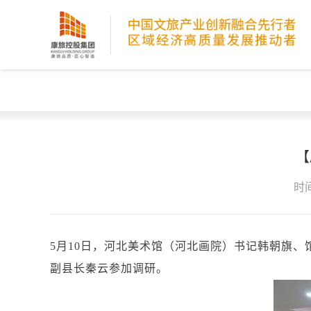
【
时间
5月10日，河北美术馆（河北画院）书记韩朝旗
副县长秦云参加调研。