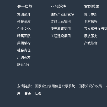
关于康旅
业务版块
案例成果
集团简介
康旅产业研究院
城市更新
荣誉资质
文旅运营集团
乡村振兴
企业文化
康养教育集团
农文旅开发与
精英团队
工程建设集团
康旅服务
集团架构
产教融合
社会责任
广纳英才
联系我们
友情链接：
国家企业信用信息公示系统
国家知识产权局
库
百链
汇雅