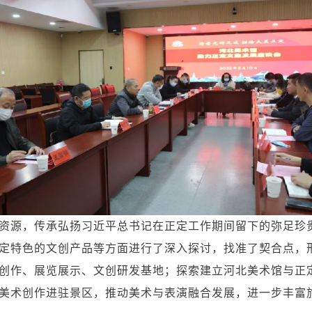
资源，传承弘扬习近平总书记在正定工作期间留下的弥足珍
定特色的文创产品等方面进行了深入探讨，找准了契合点，
创作、展览展示、文创研发基地；探索建立河北美术馆与正
美术创作进驻景区，推动美术与表演融合发展，进一步丰富