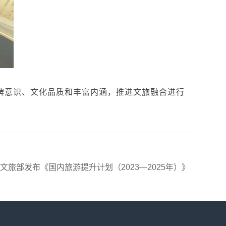
牌意识、文化品质和丰富内涵，推进文旅融合进行
| 文旅部发布《国内旅游提升计划（2023—2025年）》