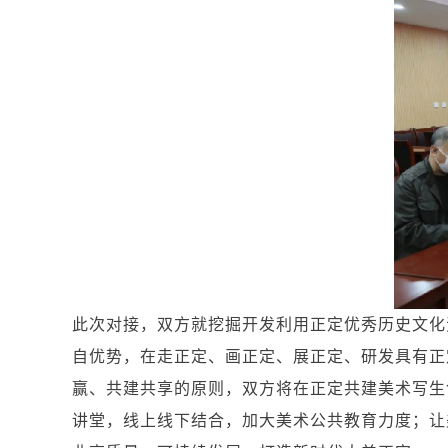
此次对接，双方就挖掘开发利用正定优秀历史文化
自优势，在走正定、画正定、展正定、研发具有正
赢、共建共享的原则，双方将在正定共建美术写生
讲堂，线上线下结合，加大美术公共教育力度；让