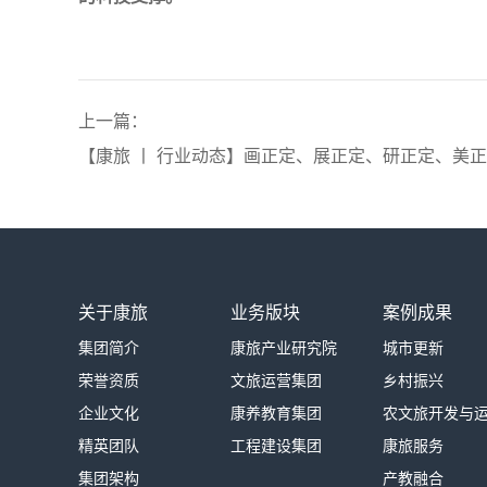
上一篇：
【康旅 丨 行业动态】画正定、展正定、研正定、美
关于康旅
业务版块
案例成果
集团简介
康旅产业研究院
城市更新
荣誉资质
文旅运营集团
乡村振兴
企业文化
康养教育集团
农文旅开发与
精英团队
工程建设集团
康旅服务
集团架构
产教融合